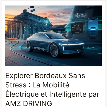
Explorer
Bordeaux
Sans
Stress
:
La
Mobilité
Électrique
et
Intelligente
par
AMZ
DRIVING
Explorer Bordeaux Sans
Stress : La Mobilité
Électrique et Intelligente par
AMZ DRIVING