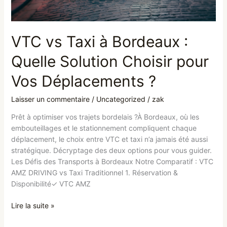
Vos
Déplacements
?
VTC vs Taxi à Bordeaux :
Quelle Solution Choisir pour
Vos Déplacements ?
Laisser un commentaire
/
Uncategorized
/
zak
Prêt à optimiser vos trajets bordelais ?À Bordeaux, où les
embouteillages et le stationnement compliquent chaque
déplacement, le choix entre VTC et taxi n’a jamais été aussi
stratégique. Décryptage des deux options pour vous guider.
Les Défis des Transports à Bordeaux Notre Comparatif : VTC
AMZ DRIVING vs Taxi Traditionnel 1. Réservation &
Disponibilité✓ VTC AMZ
Lire la suite »