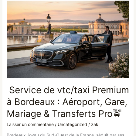
Service
de
vtc/taxi
Premium
à
Bordeaux
:
Aéroport,
Gare,
Mariage
&
Transferts
Pro
Service de vtc/taxi Premium
🚖
à Bordeaux : Aéroport, Gare,
Mariage & Transferts Pro🚖
Laisser un commentaire
/
Uncategorized
/
zak
Bordeaux, joyau du Sud-Ouest de la France, séduit par ses