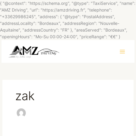
Aller
{ "@context": "https://schema.org", "@type": "TaxiService", "name":
au
"AMZ Driving", "url": "https://amzdriving.fr", "telephone":
contenu
"+33629986245", "address": { "@type": "PostalAddress",
"addressLocality": "Bordeaux", "addressRegion": "Nouvelle-
Aquitaine", "addressCountry": "FR" }, "areaServed": "Bordeaux",
"openingHours": "Mo-Su 00:00-24:00", "priceRange": "€€" }
zak