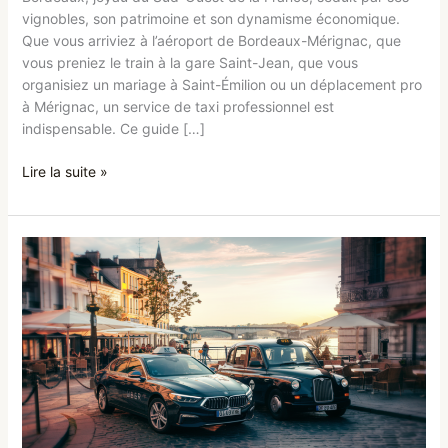
vignobles, son patrimoine et son dynamisme économique.
Que vous arriviez à l’aéroport de Bordeaux-Mérignac, que
vous preniez le train à la gare Saint-Jean, que vous
organisiez un mariage à Saint-Émilion ou un déplacement pro
à Mérignac, un service de taxi professionnel est
indispensable. Ce guide […]
Lire la suite »
VTC
vs
Taxi
à
Bordeaux
:
Quelle
Solution
Choisir
pour