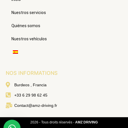
o
g
e
d
b
o
r
r
i
e
k
a
n
Nuestros servicios
m
Quiénes somos
Nuestros vehículos
NOS INFORMATIONS
Burdeos , Francia
+33 6 29 98 62 45
Contact@amz-driving.fr
2026 - Tous droits réservés -
AMZ DRIVING