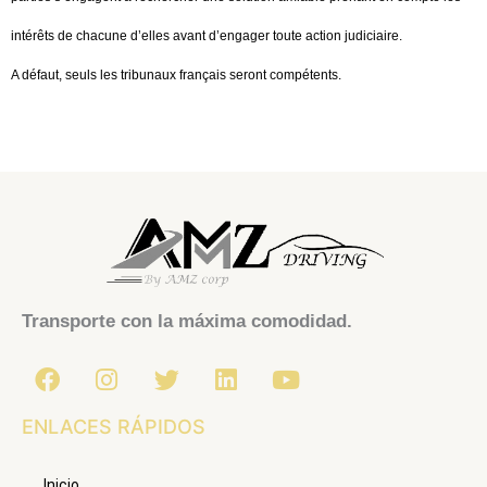
intérêts de chacune d’elles avant d’engager toute action judiciaire.
A défaut, seuls les tribunaux français seront compétents.
Transporte con la máxima comodidad.
F
I
T
L
Y
a
n
w
i
o
c
s
i
n
u
ENLACES RÁPIDOS
e
t
t
k
t
b
a
t
e
u
Inicio